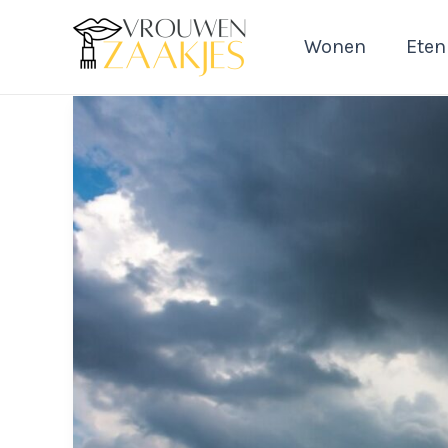
Ga
naar
Wonen
Eten
de
inhoud