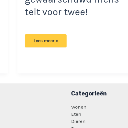
telt voor twee!
Spijt
Lees meer »
komt
altijd
achteraf:
Vrienden
besluiten
te
karpervissen
terwijl
code
geel
is
Categorieën
afgegeven!
Wonen
Eten
Dieren