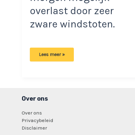
overlast door zeer
zware windstoten.
Zware
Lees meer »
storm
op
komst
in
Nederland:
Hier
gaat
het
morgen
Over ons
flink
tekeer!
Over ons
Privacybeleid
Disclaimer