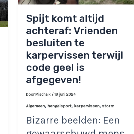
Spijt komt altijd
achteraf: Vrienden
besluiten te
karpervissen terwijl
code geel is
afgegeven!
Door
Mischa P.
/
19 juni 2024
,
,
,
Algemeen
hengelsport
karpervissen
storm
Bizarre beelden: Een
gewaarschuwd mens