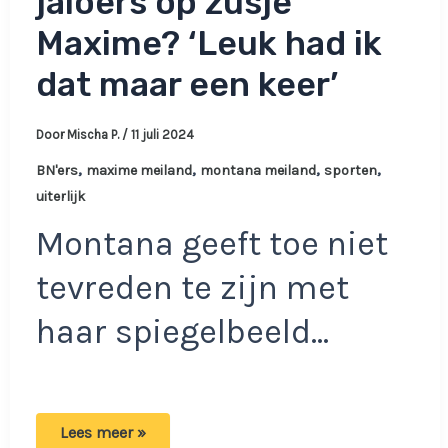
jaloers op zusje
Maxime? ‘Leuk had ik
dat maar een keer’
Door
Mischa P.
/
11 juli 2024
,
,
,
,
BN'ers
maxime meiland
montana meiland
sporten
uiterlijk
Montana geeft toe niet
tevreden te zijn met
haar spiegelbeeld…
Onzekere
Lees meer »
Montana