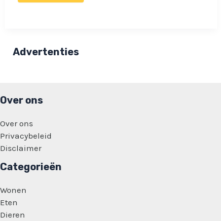
jaloers
op
zusje
Maxime?
‘Leuk
had
Advertenties
ik
dat
maar
een
keer’
Over ons
Over ons
Privacybeleid
Disclaimer
Categorieën
Wonen
Eten
Dieren