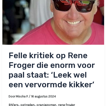
Felle kritiek op Rene
Froger die enorm voor
paal staat: ‘Leek wel
een vervormde kikker’
Door
Mischa P.
/
16 augustus 2024
,
,
,
BN'ers
optreden
oranjezomer
rene froger