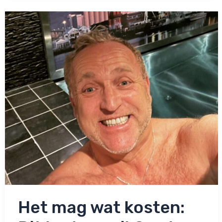
enorm
voor
paal
staat:
‘Leek
wel
een
vervormde
kikker’
Het mag wat kosten: