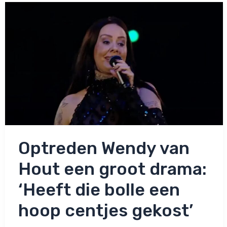
Dit
megabedrag
moet
je
betalen
voor
30
minuten!
Optreden Wendy van
Hout een groot drama:
‘Heeft die bolle een
hoop centjes gekost’