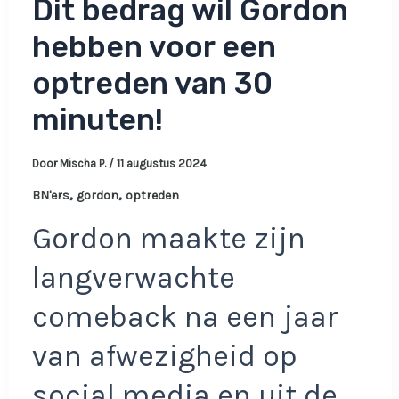
Dit bedrag wil Gordon
hebben voor een
optreden van 30
minuten!
Door
Mischa P.
/
11 augustus 2024
,
,
BN'ers
gordon
optreden
Gordon maakte zijn
langverwachte
comeback na een jaar
van afwezigheid op
social media en uit de