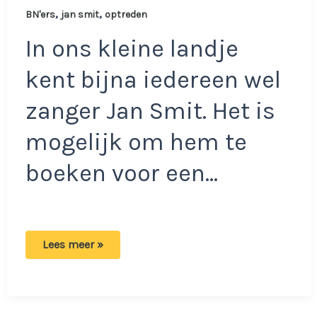
,
,
BN'ers
jan smit
optreden
In ons kleine landje
kent bijna iedereen wel
zanger Jan Smit. Het is
mogelijk om hem te
boeken voor een…
Jan
Lees meer »
Smit
is
te
boeken
voor
feestjes: