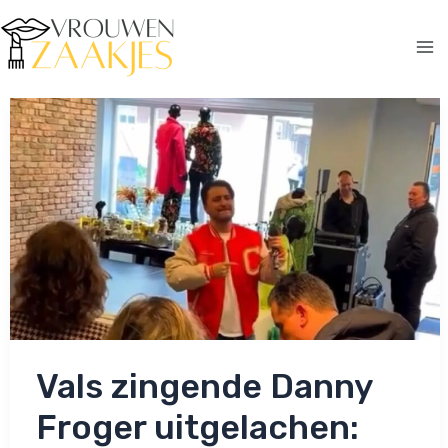
Ga
naar
de
Ma
inhoud
Me
Vals zingende Danny
Froger uitgelachen: