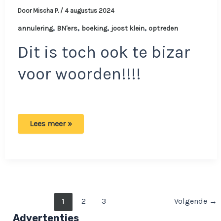
Door
Mischa P.
/
4 augustus 2024
,
,
,
,
annulering
BN'ers
boeking
joost klein
optreden
Dit is toch ook te bizar
voor woorden!!!!
Online
Lees meer »
flinke
ophef:
Optreden
festival
Joost
Klein
om
opvallende
reden
Bericht
1
2
3
Volgende
→
geannuleerd!
paginering
Advertenties