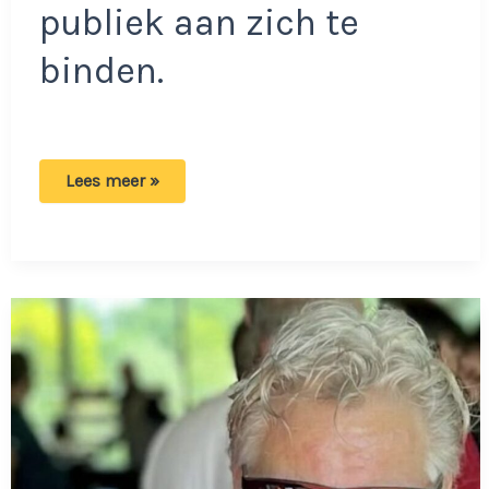
publiek aan zich te
binden.
Pijnlijke
Lees meer »
beelden:
Veelbelovende
artiest
Roxy
Dekker
keihard
onderuit
op
Lowlands!