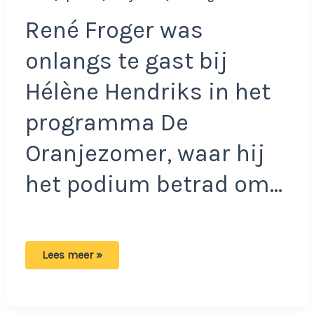
René Froger was
onlangs te gast bij
Hélène Hendriks in het
programma De
Oranjezomer, waar hij
het podium betrad om…
Felle
Lees meer »
kritiek
op
Rene
Froger
die