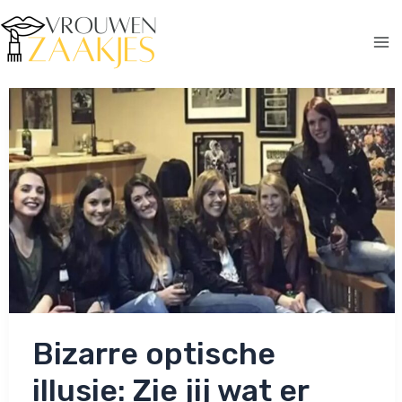
Ga
naar
de
Ma
inhoud
Me
Bizarre optische
illusie: Zie jij wat er