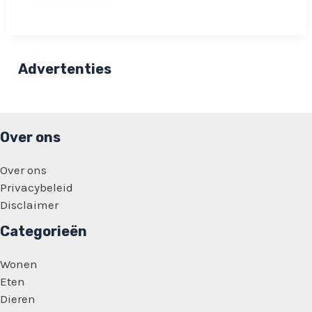
illusie:
Zie
jij
wat
voor
vreemds
Advertenties
er
gaande
is
aan
de
foto
Over ons
van
deze
dames?
Over ons
Privacybeleid
Disclaimer
Categorieën
Wonen
Eten
Dieren