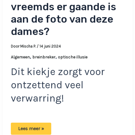
vreemds er gaande is
aan de foto van deze
dames?
Door
Mischa P.
/
14 juni 2024
,
,
Algemeen
breinbreker
optische illusie
Dit kiekje zorgt voor
ontzettend veel
verwarring!
Bizarre
Lees meer »
optische