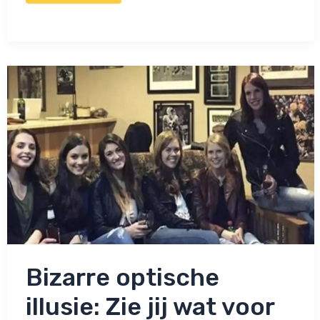
illusie:
Zie
jij
wat
er
niet
klopt
aan
de
foto
van
deze
vriendinnengroep?
Bizarre optische
illusie: Zie jij wat voor