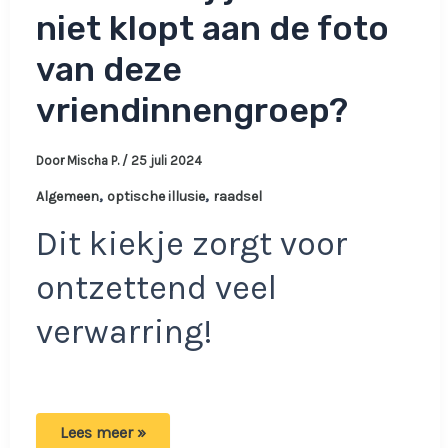
niet klopt aan de foto
van deze
vriendinnengroep?
Door
Mischa P.
/
25 juli 2024
,
,
Algemeen
optische illusie
raadsel
Dit kiekje zorgt voor
ontzettend veel
verwarring!
Bizarre
Lees meer »
optische