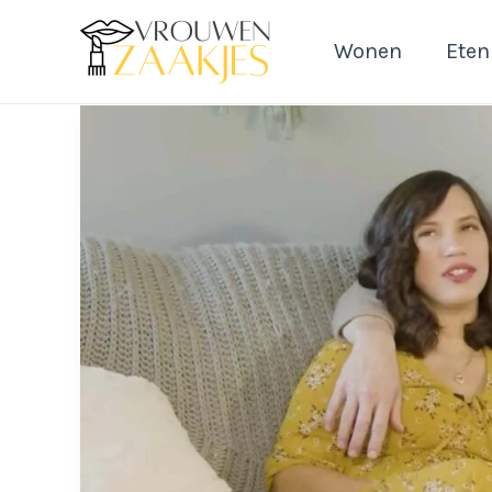
Ga
naar
Wonen
Eten
de
inhoud