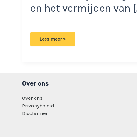
en het vermijden van [
Dame
Lees meer »
(28)
wil
niet
werken:
Partner
(51)
betaalt
haar
voor
Over ons
uitvoeren
van
deze
Over ons
werkzaamheden!
Privacybeleid
Disclaimer