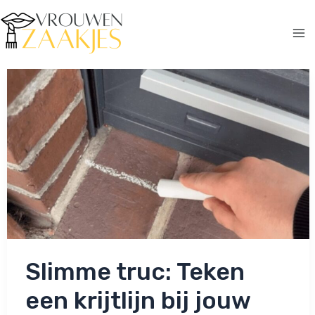
Ga
naar
de
Ma
inhoud
Me
Slimme truc: Teken
een krijtlijn bij jouw