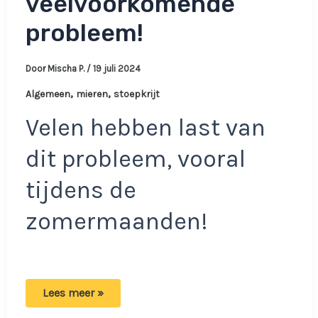
veelvoorkomende
probleem!
Door
Mischa P.
/
19 juli 2024
,
,
Algemeen
mieren
stoepkrijt
Velen hebben last van
dit probleem, vooral
tijdens de
zomermaanden!
Streep
Lees meer »
stoepkrijt
bij