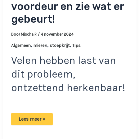
voordeur en zie wat er
gebeurt!
Door
Mischa P.
/
4 november 2024
,
,
,
Algemeen
mieren
stoepkrijt
Tips
Velen hebben last van
dit probleem,
ontzettend herkenbaar!
Slimme
Lees meer »
truc:
Teken
een
krijtlijn