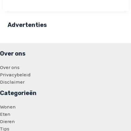
de
voor
en
achterdeur
helpt
Advertenties
tegen
dit
veelvoorkomende
probleem!
Over ons
Over ons
Privacybeleid
Disclaimer
Categorieën
Wonen
Eten
Dieren
Tips