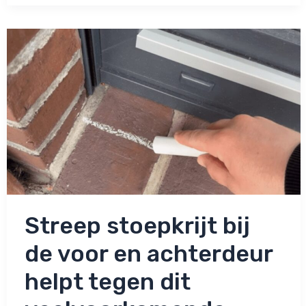
bij
jouw
voordeur
en
zie
wat
er
gebeurt!
Streep stoepkrijt bij
de voor en achterdeur
helpt tegen dit