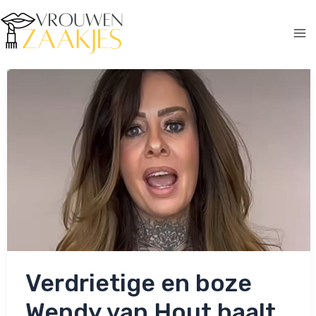
Ga
naar
de
Ma
inhoud
Me
Verdrietige en boze
Wendy van Hout haalt