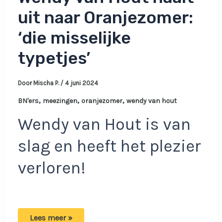
uit naar Oranjezomer:
‘die misselijke
typetjes’
Door
Mischa P.
/
4 juni 2024
,
,
,
BN'ers
meezingen
oranjezomer
wendy van hout
Wendy van Hout is van
slag en heeft het plezier
verloren!
Verdrietige
Lees meer »