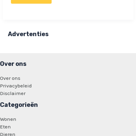
en
boze
Wendy
van
Hout
haalt
uit
Advertenties
naar
Oranjezomer:
‘die
misselijke
typetjes’
Over ons
Over ons
Privacybeleid
Disclaimer
Categorieën
Wonen
Eten
Dieren