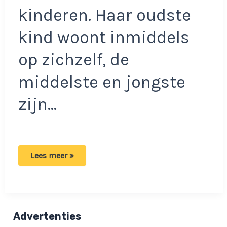
kinderen. Haar oudste
kind woont inmiddels
op zichzelf, de
middelste en jongste
zijn…
Helen
Lees meer »
haalt
uit
naar
de
LHBTIQ+
gemeenschap:
‘Dat
Advertenties
is