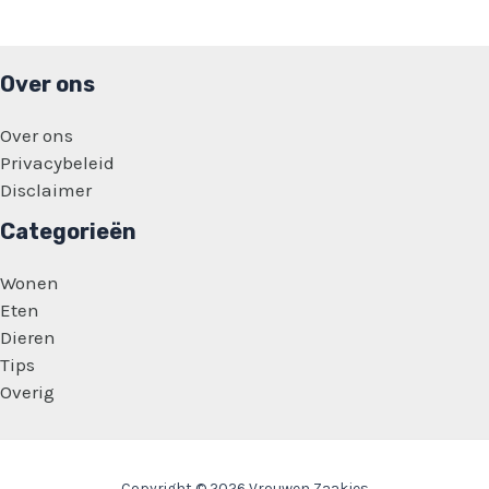
dus
iets
wat
jullie
juist
Over ons
zelf
doen!’
Over ons
Privacybeleid
Disclaimer
Categorieën
Wonen
Eten
Dieren
Tips
Overig
Copyright © 2026 Vrouwen Zaakjes