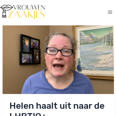
Ga
naar
de
Ma
inhoud
Me
Helen haalt uit naar de