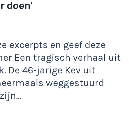
r doen’
e excerpts en geef deze
r Een tragisch verhaal uit
. De 46-jarige Kev uit
meermaals weggestuurd
 zijn…