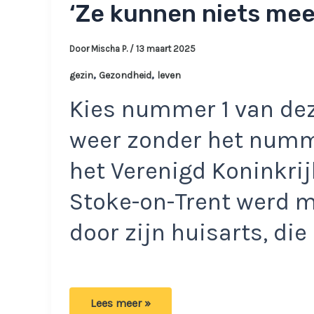
‘Ze kunnen niets mee
Door
Mischa P.
/
13 maart 2025
,
,
gezin
Gezondheid
leven
Kies nummer 1 van dez
weer zonder het numme
het Verenigd Koninkrijk
Stoke-on-Trent werd 
door zijn huisarts, die
Huisarts
Lees meer »
neemt