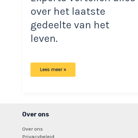
over het laatste
gedeelte van het
leven.
Deze
Lees meer »
vier
dingen
maakt
een
persoon
mee
vlak
voor
het
Over ons
uitblazen
van
laatste
Over ons
adem
Privacybeleid