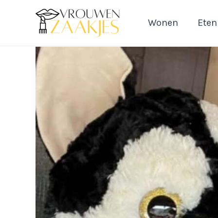
Ga
naar
Wonen
Eten
de
inhoud