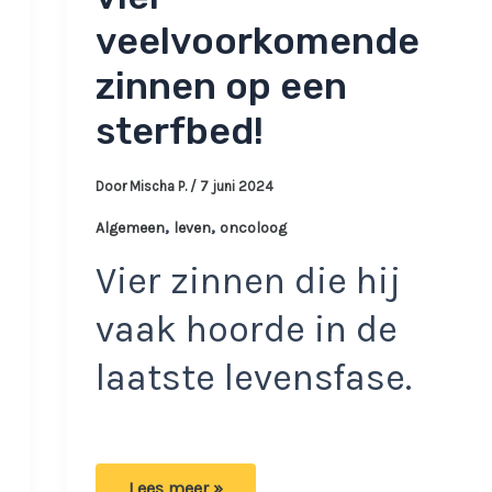
veelvoorkomende
zinnen op een
sterfbed!
Door
Mischa P.
/
7 juni 2024
,
,
Algemeen
leven
oncoloog
Vier zinnen die hij
vaak hoorde in de
laatste levensfase.
Oncoloog
Lees meer »