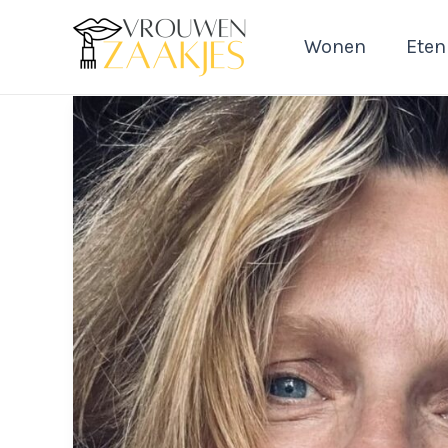
Ga
naar
Wonen
Eten
de
inhoud