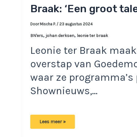
Braak: ‘Een groot ta
Door
Mischa P.
/
23 augustus 2024
,
,
BN'ers
johan derksen
leonie ter braak
Leonie ter Braak maak
overstap van Goedemo
waar ze programma’s 
Shownieuws,…
Het
Lees meer »
ziet
er
niet