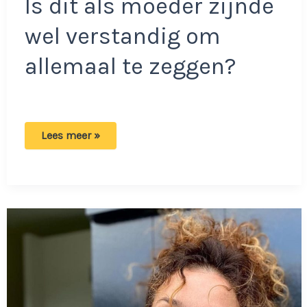
Is dit als moeder zijnde
wel verstandig om
allemaal te zeggen?
Katja
Lees meer »
Schuurman
klapt
uit
de
school
over
haar
ex:
‘Ik
heb
vier
rotjaren
gehad’