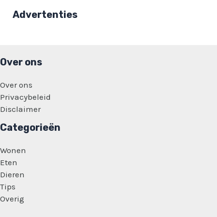
niet
goed
Advertenties
gaat:
‘ben
op
dit
moment
een
Over ons
wrak’
Over ons
Privacybeleid
Disclaimer
Categorieën
Wonen
Eten
Dieren
Tips
Overig