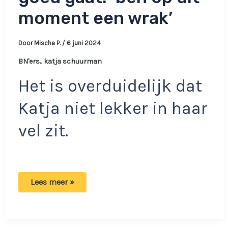
moment een wrak’
Door
Mischa P.
/
6 juni 2024
,
BN'ers
katja schuurman
Het is overduidelijk dat
Katja niet lekker in haar
vel zit.
Katja
Lees meer »
Schuurman
laat
weten
dat
het