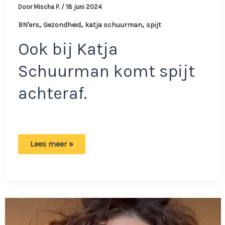
Door
Mischa P.
/
18 juni 2024
,
,
,
BN'ers
Gezondheid
katja schuurman
spijt
Ook bij Katja
Schuurman komt spijt
achteraf.
Katja
Lees meer »
Schuurman
onthult
dat
ze
spijt
heeft:
‘Dat
had
een
hoop