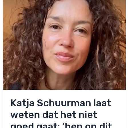
ellende
gescheeld’
Katja Schuurman laat
weten dat het niet
goed gaat: ‘ben op dit