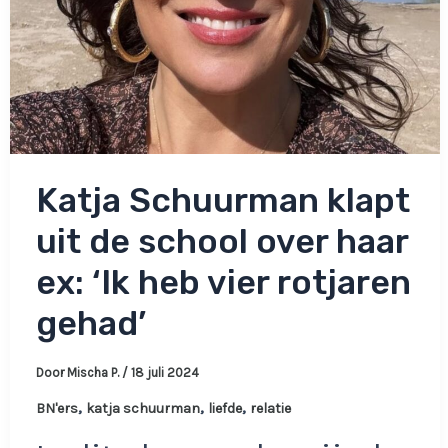
Katja Schuurman klapt
uit de school over haar
ex: ‘Ik heb vier rotjaren
gehad’
Door
Mischa P.
/
18 juli 2024
,
,
,
BN'ers
katja schuurman
liefde
relatie