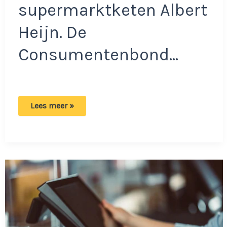
supermarktketen Albert
Heijn. De
Consumentenbond…
Goed
Lees meer »
opletten:
Bij
deze
supermarkt
staan
veel
foute
bedragen
op
de
kassabon!