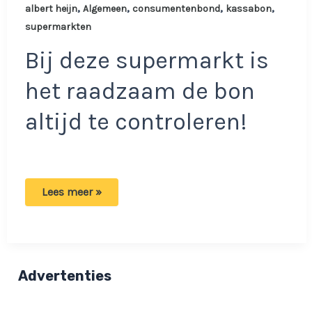
,
,
,
,
albert heijn
Algemeen
consumentenbond
kassabon
supermarkten
Bij deze supermarkt is
het raadzaam de bon
altijd te controleren!
Consumentenbond
Lees meer »
waarschuwt:
Bij
deze
supermarkt
staan
er
vaak
Advertenties
fouten
op
de