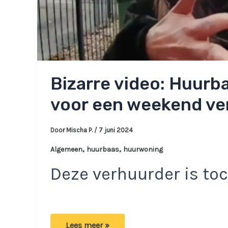
Bizarre video: Huurba
voor een weekend ver
Door
Mischa P.
/
7 juni 2024
,
,
Algemeen
huurbaas
huurwoning
Deze verhuurder is to
Bizarre
Lees meer »