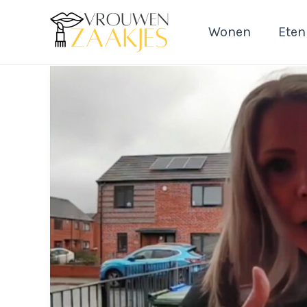
Ga
naar
Wonen
Eten
de
inhoud