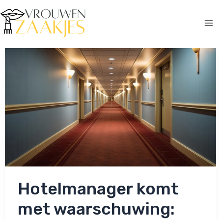
Ga
naar
de
Ma
inhoud
Me
Hotelmanager komt
met waarschuwing: