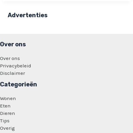
NOOIT
de
gratis
Advertenties
douchegel,
zeep
en
shampoo!
Over ons
Over ons
Privacybeleid
Disclaimer
Categorieën
Wonen
Eten
Dieren
Tips
Overig