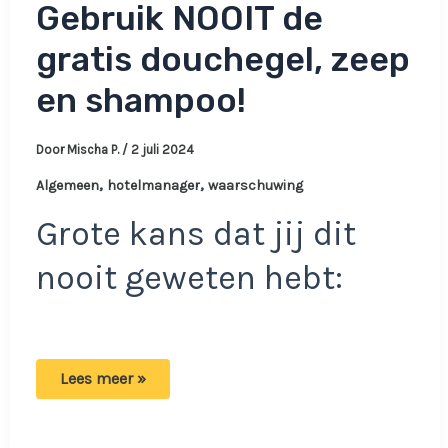
Gebruik NOOIT de
gratis douchegel, zeep
en shampoo!
Door
Mischa P.
/
2 juli 2024
,
,
Algemeen
hotelmanager
waarschuwing
Grote kans dat jij dit
nooit geweten hebt:
Hotelmanager
Lees meer »
komt
met
waarschuwing:
Gebruik