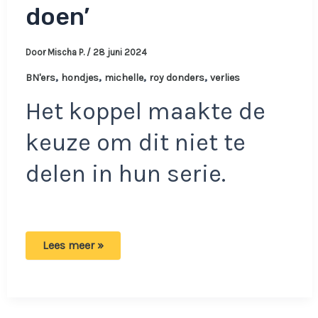
doen’
Door
Mischa P.
/
28 juni 2024
,
,
,
,
BN'ers
hondjes
michelle
roy donders
verlies
Het koppel maakte de
keuze om dit niet te
delen in hun serie.
Roy
Lees meer »
en
Michelle
delen
groot
verlies:
‘leek