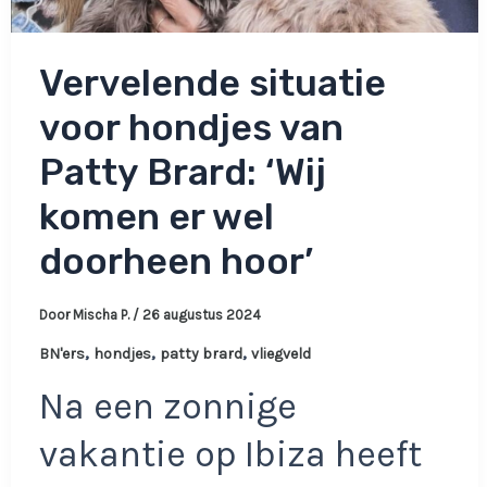
Vervelende situatie
voor hondjes van
Patty Brard: ‘Wij
komen er wel
doorheen hoor’
Door
Mischa P.
/
26 augustus 2024
,
,
,
BN'ers
hondjes
patty brard
vliegveld
Na een zonnige
vakantie op Ibiza heeft