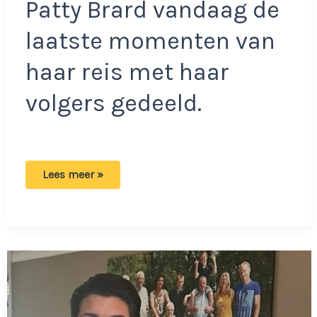
Patty Brard vandaag de
laatste momenten van
haar reis met haar
volgers gedeeld.
Vervelende
Lees meer »
situatie
voor
hondjes
van
Patty
Brard:
‘Wij
komen
er
wel
doorheen
hoor’