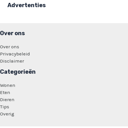
ons
Advertenties
beter
om
dat
allemaal
niet
in
Over ons
de
serie
te
Over ons
doen’
Privacybeleid
Disclaimer
Categorieën
Wonen
Eten
Dieren
Tips
Overig