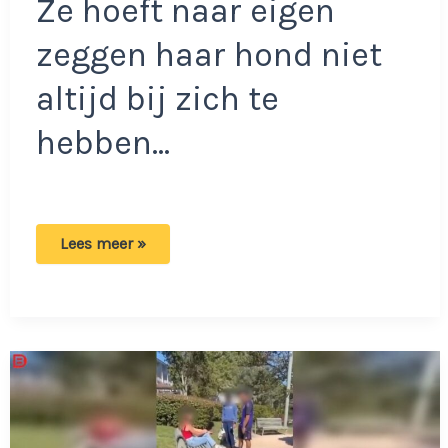
Ze hoeft naar eigen
zeggen haar hond niet
altijd bij zich te
hebben…
Vrouw
Lees meer »
laat
haar
hond
alleen
thuis
tijdens
weekendjes
weg:
‘Ik
wil
echt
tot