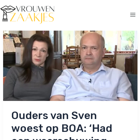
Ga
naar
de
Ma
inhoud
Me
Ouders van Sven
woest op BOA: ‘Had