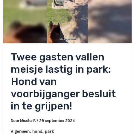
rust
komen’
Twee gasten vallen
meisje lastig in park:
Hond van
voorbijganger besluit
in te grijpen!
Door
Mischa P.
/
29 september 2024
,
,
Algemeen
hond
park