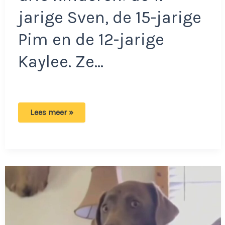
jarige Sven, de 15-jarige
Pim en de 12-jarige
Kaylee. Ze…
Ouders
Lees meer »
van
Sven
woest
op
BOA:
‘Had
een
waarschuwing
gegeven
in
plaats
van
2
boetes!’