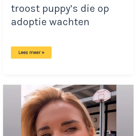
troost puppy’s die op
adoptie wachten
Bijzondere
Lees meer »
camerabeelden:
Hond
sluipt
uit
kennel
van
asiel
om
huilende
puppys
te
troosten.