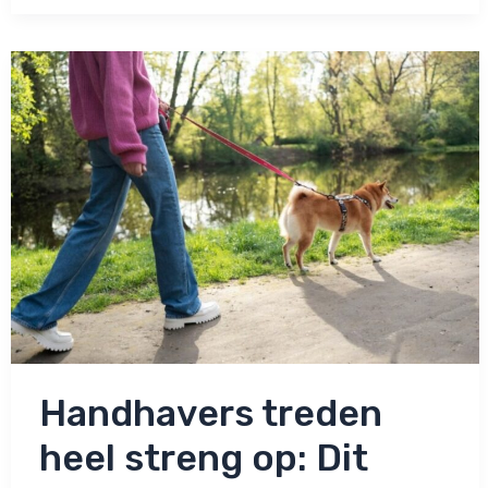
Hazes:
Deze
manier
van
zijn
hond
vastbinden
valt
verkeerd!
Handhavers treden
heel streng op: Dit