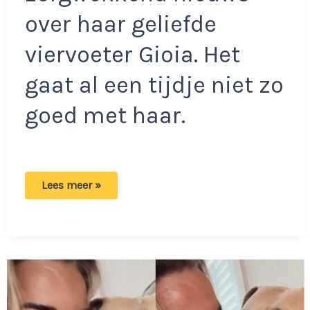
over haar geliefde
viervoeter Gioia. Het
gaat al een tijdje niet zo
goed met haar.
Monique
Lees meer »
Westenberg
deelt
verdrietige
update:
‘De
enige
oplossing
die
ik
kan
bedenken’