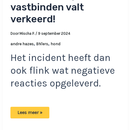
vastbinden valt
verkeerd!
Door
Mischa P.
/
9 september 2024
,
,
andre hazes
BN'ers
hond
Het incident heeft dan
ook flink wat negatieve
reacties opgeleverd.
Volgers
Lees meer »
pisnijdig
op
Andre