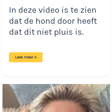
In deze video is te zien
dat de hond door heeft
dat dit niet pluis is.
Twee
Lees meer »
gasten
vallen
meisje
lastig
in
park:
Hond
van
voorbijganger
besluit
in
te
grijpen!