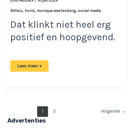
Door
Mischa P.
/
14 juni 2024
,
,
,
BN'ers
hond
monique westenberg
social media
Dat klinkt niet heel erg
positief en hoopgevend.
Monique
Lees meer »
Westenberg
neemt
pauze
social
media:
‘We
hebben
geen
goed
Bericht
1
2
Volgende
→
nieuws
gekregen’
paginering
Advertenties