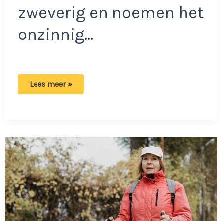
zweverig en noemen het
onzinnig…
Monique
Lees meer »
Westenberg
behoorlijk
zweverig:
‘Ik
geloof
erin’