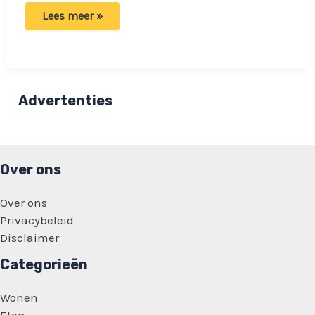
Ouders
Lees meer »
niet
blij
als
dochter
verkeerde
foto
stuurt:
Advertenties
‘Ik
denk
niet
dat
we
dat
Over ons
hoefden
te
zien’
Over ons
Privacybeleid
Disclaimer
Categorieën
Wonen