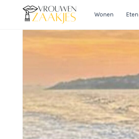
Ga
naar
Wonen
Eten
de
inhoud