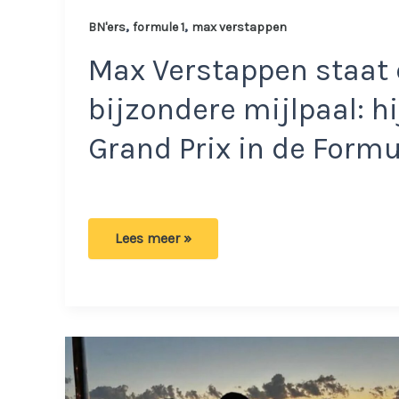
,
,
BN'ers
formule 1
max verstappen
Max Verstappen staat 
bijzondere mijlpaal: h
Grand Prix in de Formu
Max
Lees meer »
Verstappen
hint
naar
afscheid:
‘Zo
wil
ik
niet
eindigen’