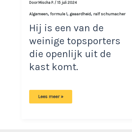
Door
Mischa P.
/
15 juli 2024
,
,
,
Algemeen
formule 1
geaardheid
ralf schumacher
Hij is een van de
weinige topsporters
die openlijk uit de
kast komt.
Groot
Lees meer »
nieuws
in
de
wereld
van
de
Formule