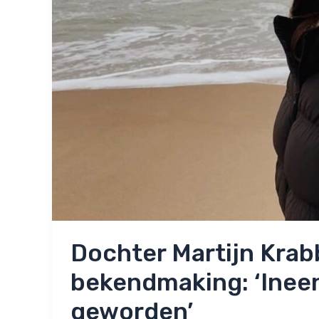
Dochter Martijn Krab
bekendmaking: ‘Ineen
geworden’