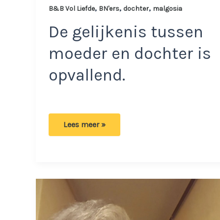
,
,
,
B&B Vol Liefde
BN'ers
dochter
malgosia
De gelijkenis tussen
moeder en dochter is
opvallend.
Zo
Lees meer »
moeder
zo
dochter:
BenB
Vol
Liefde
Malgosia
deelt
foto
van
haar
knappe