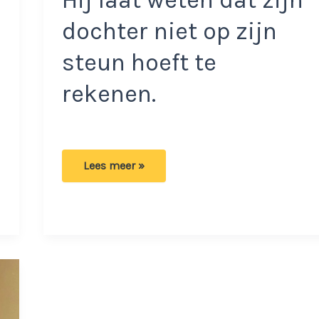
dochter niet op zijn
steun hoeft te
rekenen.
Alistair
Lees meer »
Overeem
zegt
dat
zijn
dochter
gehersenspoeld
is:
‘Ik
ga
haar
geen
hij
noemen’