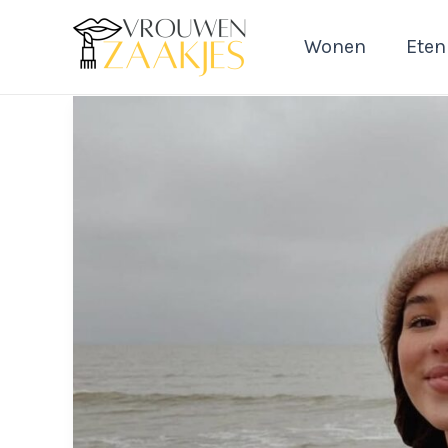
Ga
naar
Wonen
Eten
de
inhoud