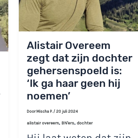
Alistair Overeem
zegt dat zijn dochter
gehersenspoeld is:
‘Ik ga haar geen hij
t
noemen’
Door
Mischa P.
/
20 juli 2024
,
,
alistair overeem
BN'ers
dochter
Hij laat weten dat zijn