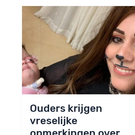
is
alles
anders
geworden’
Ouders krijgen
vreselijke
opmerkingen over