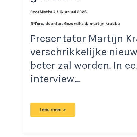
Door
Mischa P.
/
16 januari 2025
,
,
,
BN'ers
dochter
Gezondheid
martijn krabbe
Presentator Martijn Kr
verschrikkelijke nieuw
beter zal worden. In e
interview…
Dochter
Lees meer »
Martijn
Krabbe reageert
op
bekendmaking:
‘Ineens