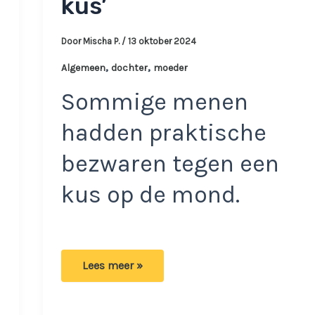
kus’
Door
Mischa P.
/
13 oktober 2024
,
,
Algemeen
dochter
moeder
Sommige menen
hadden praktische
bezwaren tegen een
kus op de mond.
Moeder
Lees meer »
krijgt
felle
kritiek:
‘Vinden