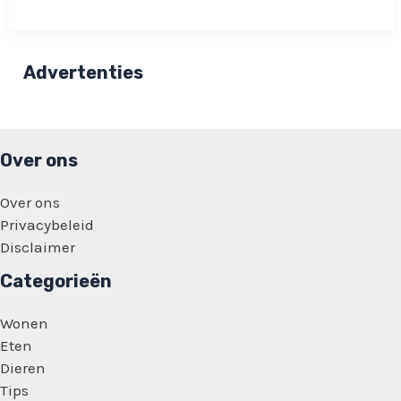
Rob
de
Nijs
is
uitgekomen:
Advertenties
‘Het
was
gewoon
een
wonder’
Over ons
Over ons
Privacybeleid
Disclaimer
Categorieën
Wonen
Eten
Dieren
Tips