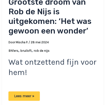
Grootste droom van
Rob de Nijs is
uitgekomen: ‘Het was
gewoon een wonder’
Door
Mischa P.
/
28 mei 2024
,
,
BN'ers
bruiloft
rob de nijs
Wat ontzettend fijn voor
hem!
Grootste
Lees meer »
droom
van