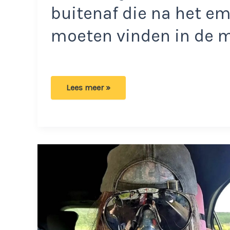
buitenaf die na het em
moeten vinden in de m
Miriam
Lees meer »
teleurgesteld
in
Nederland:
‘Ik
heb
ze
gewoon
nog
niet
gekregen’