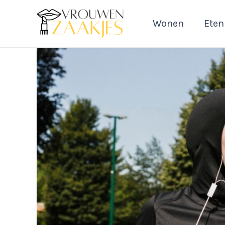
Ga
naar
Wonen
Eten
de
inhoud