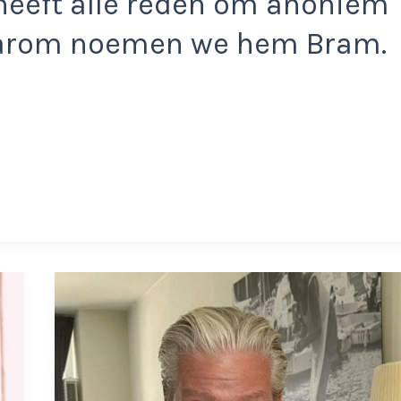
 heeft alle reden om anoniem
daarom noemen we hem Bram.