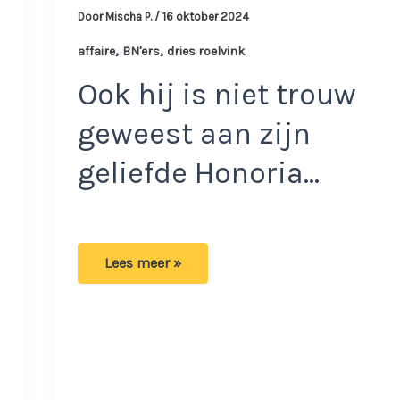
Door
Mischa P.
/
16 oktober 2024
,
,
affaire
BN'ers
dries roelvink
Ook hij is niet trouw
geweest aan zijn
geliefde Honoria…
n
Dries
Lees meer »
Roelvink
doet
onthulling
over
vreemdgaan:
‘Het
vlees
is
niet