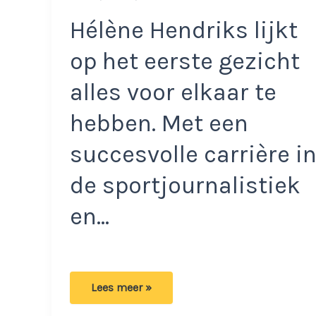
Hélène Hendriks lijkt
op het eerste gezicht
alles voor elkaar te
hebben. Met een
succesvolle carrière i
de sportjournalistiek
en…
Wat
Lees meer »
is
er