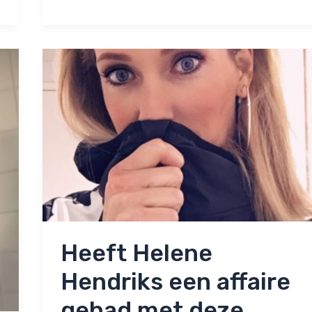
zwak
meer
bij
mij’
Heeft Helene
Hendriks een affaire
gehad met deze