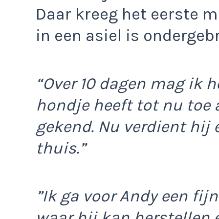
Daar kreeg het eerste m
in een asiel is ondergeb
“Over 10 dagen mag ik h
hondje heeft tot nu toe
gekend. Nu verdient hij e
thuis.”
”Ik ga voor Andy een fij
waar hij kan herstellen e