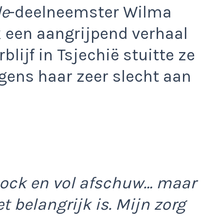
de
-deelneemster Wilma
k een aangrijpend verhaal
blijf in Tsjechië stuitte ze
lgens haar zeer slecht aan
hock en vol afschuw… maar
t belangrijk is. Mijn zorg