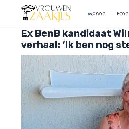
Ga
naar
Wonen
Eten
de
inhoud
Ex BenB kandidaat Wil
verhaal: ‘Ik ben nog s