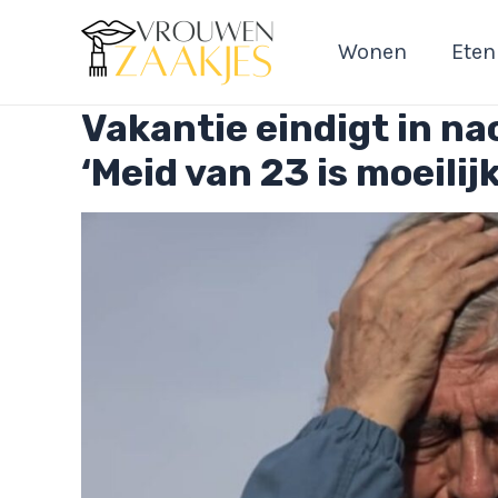
Ga
naar
Wonen
Eten
de
inhoud
Vakantie eindigt in na
‘Meid van 23 is moeilij