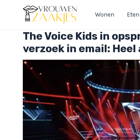
Ga
naar
Wonen
Eten
de
inhoud
The Voice Kids in ops
verzoek in email: Heel