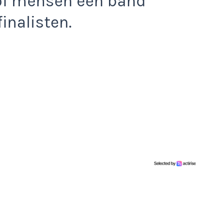
of mensen een band
inalisten.