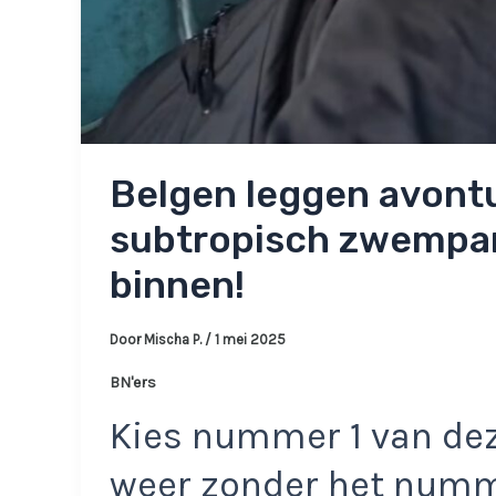
Belgen leggen avontu
subtropisch zwempara
binnen!
Door
Mischa P.
/
1 mei 2025
BN'ers
Kies nummer 1 van dez
weer zonder het num