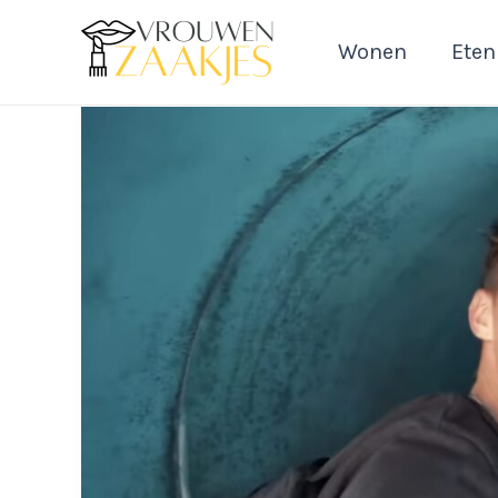
Ga
naar
Wonen
Eten
de
inhoud