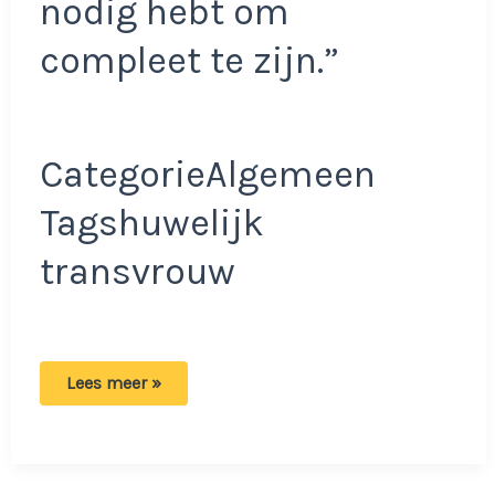
nodig hebt om
compleet te zijn.”
CategorieAlgemeen
Tagshuwelijk
transvrouw
Transvrouw
Lees meer »
kiest
voor
sologamie:
‘Je
hoeft
niet