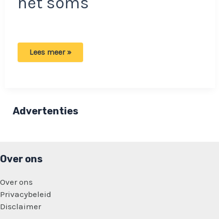
het soms
Man
Lees meer »
verlooft
zich
met
transvrouw:
‘De
aantrekkingskracht
was
Advertenties
overweldigend’
Over ons
Over ons
Privacybeleid
Disclaimer