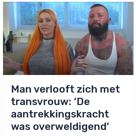
eindeloos
te
zoeken
naar
de
ware’
Man verlooft zich met
transvrouw: ‘De
aantrekkingskracht
was overweldigend’