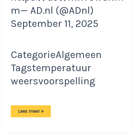
m— AD.nl (@ADnl)
September 11, 2025
CategorieAlgemeen
Tagstemperatuur
weersvoorspelling
Onstuimig
Lees meer »
herfstweer
op
komst:
buien,