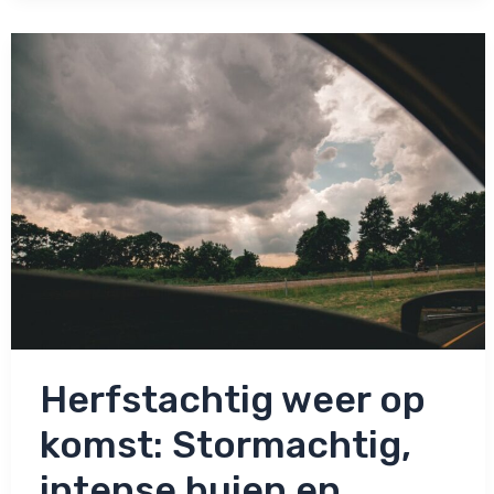
hagel
en
zelfs
kans
op
storm!
Herfstachtig weer op
komst: Stormachtig,
intense buien en