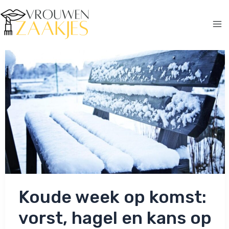
Ga
naar
de
Ma
inhoud
Me
Koude week op komst:
vorst, hagel en kans op