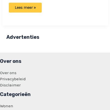
Syrische
Lees meer »
gemeenschap
over
knuffeldiefstal:
‘Niet
iedereen
over
één
Advertenties
kam
scheren!’
Over ons
Over ons
Privacybeleid
Disclaimer
Categorieën
Wonen