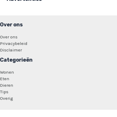
stiekem
fotograferen
van
minderjarige
jongens!
Over ons
Over ons
Privacybeleid
Disclaimer
Categorieën
Wonen
Eten
Dieren
Tips
Overig