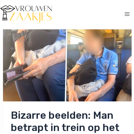
Ga
naar
de
Ma
inhoud
Me
Bizarre beelden: Man
betrapt in trein op het