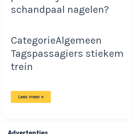
schandpaal nagelen?
CategorieAlgemeen
Tagspassagiers stiekem
trein
Bizarre
Lees meer »
beelden:
Man
betrapt
in
trein
op
het
Advertenties