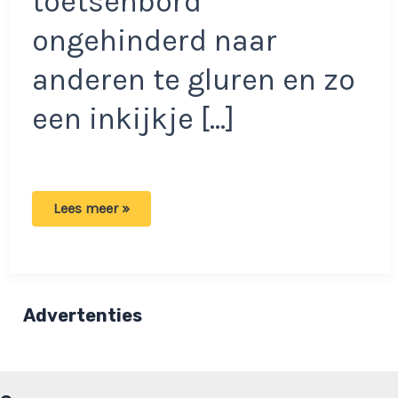
toetsenbord
ongehinderd naar
anderen te gluren en zo
een inkijkje […]
Krijg
Lees meer »
je
een
bericht
van
deze
dame:
Vooral
Advertenties
niet
reageren!