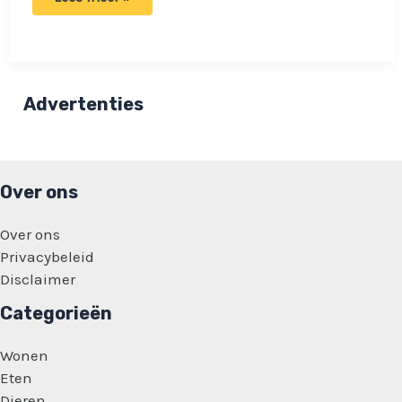
betrapt
schoonmoeder
met
haar
baby:
‘extreem
vreemd
Advertenties
en
zeer
ongepast’
Over ons
Over ons
Privacybeleid
Disclaimer
Categorieën
Wonen
Eten
Dieren