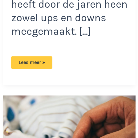
heeft door de jaren heen
zowel ups en downs
meegemaakt. […]
Anouk
Lees meer »
en
Dominique
openhartig:
Schoonmoeder
was
niet
blij
met
de
relatie