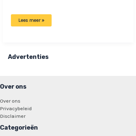
Vrouw
Lees meer »
ontdekt
iets
smerigs
in
haar
blikje
Red
Advertenties
Bull:
Drankje
zal
ze
nooit
meer
Over ons
drinken!
Over ons
Privacybeleid
Disclaimer
Categorieën