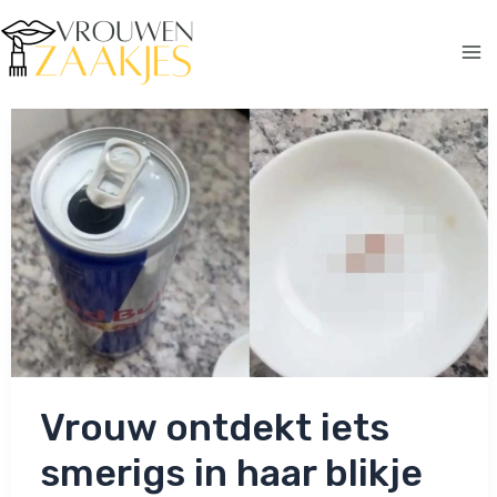
Ga
naar
de
Ma
inhoud
Me
Vrouw ontdekt iets
smerigs in haar blikje