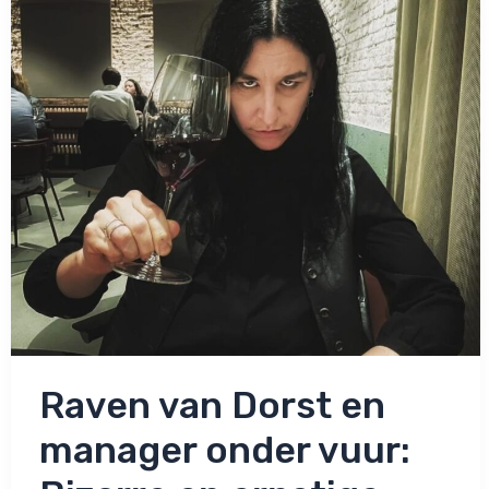
voor
je’
Raven van Dorst en
manager onder vuur: