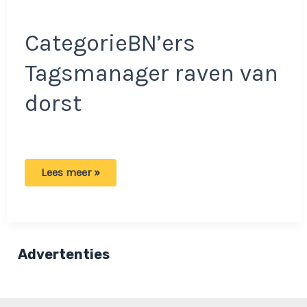
CategorieBN’ers
Tagsmanager raven van
dorst
Raven
Lees meer »
van
Dorst
en
manager
onder
vuur:
Bizarre
Advertenties
en
ernstige
praktijken
achter
de