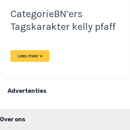
CategorieBN’ers
Tagskarakter kelly pfaff
Kelly
Lees meer »
Pfaff
heeft
maling
aan
anderen:
‘Die
mensen
Advertenties
zou
ik
zelf
ook
niet
moeten’
Over ons