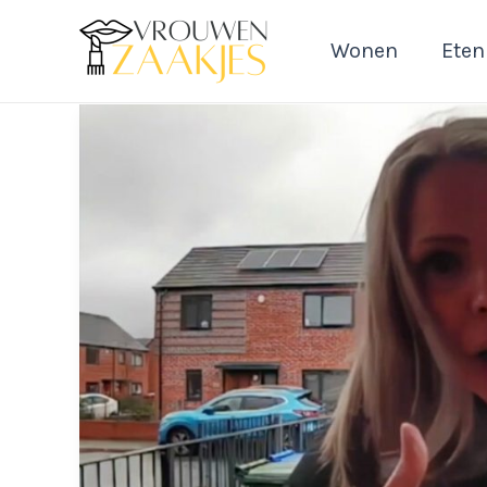
Ga
naar
Wonen
Eten
de
inhoud