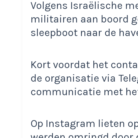
Volgens Israëlische m
militairen aan boord 
sleepboot naar de hav
Kort voordat het cont
de organisatie via Tel
communicatie met het
Op Instagram lieten o
werden omringd door d