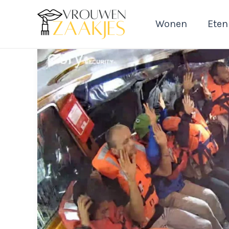
Ga
naar
Wonen
Eten
de
inhoud