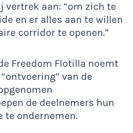
ij vertrek aan: “om zich te
de en er alles aan te willen
re corridor te openen.”
 de Freedom Flotilla noemt
n “ontvoering” van de
r opgenomen
oepen de deelnemers hun
e te ondernemen.