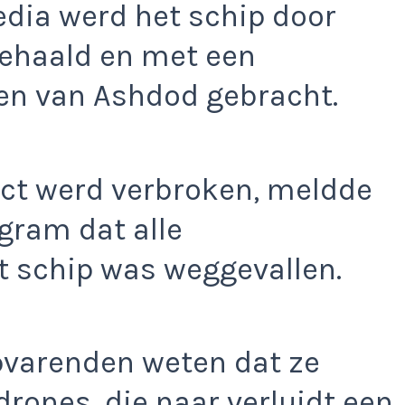
edia werd het schip door
gehaald en met een
en van Ashdod gebracht.
act werd verbroken, meldde
egram dat alle
 schip was weggevallen.
pvarenden weten dat ze
rones, die naar verluidt een