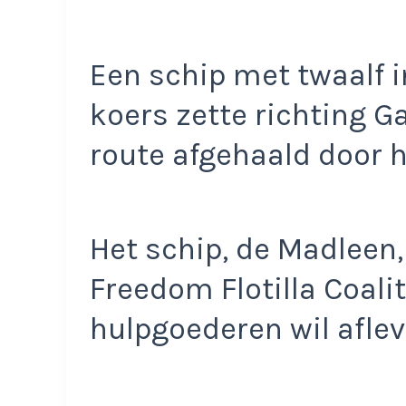
Een schip met twaalf i
koers zette richting Ga
route afgehaald door he
Het schip, de Madleen,
Freedom Flotilla Coalit
hulpgoederen wil aflev