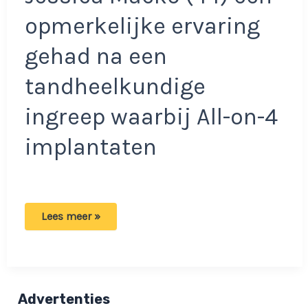
opmerkelijke ervaring
gehad na een
tandheelkundige
ingreep waarbij All-on-4
implantaten
Bizar:
Lees meer »
Vrouw
onherkenbaar
na
plaatsen
van
tandimplantaten!
Advertenties