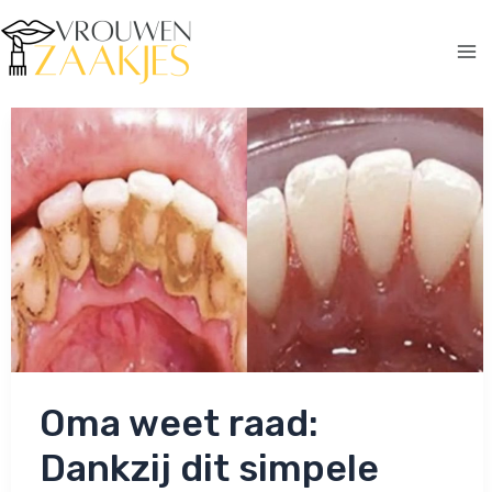
Ga
naar
de
Ma
inhoud
Me
Oma weet raad:
Dankzij dit simpele