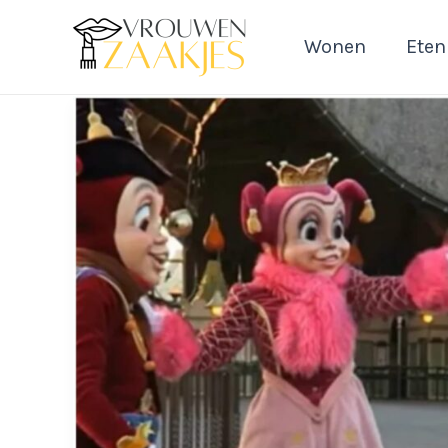
Ga
naar
Wonen
Eten
de
inhoud