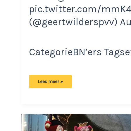
pic.twitter.com/mmK4
(@geertwilderspvv) Au
CategorieBN’ers Tagsef
Geert
Lees meer »
Wilders
tijdens
bezoek
aan
de
Efteling
uitgescholden
door
bezoeker!