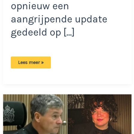
opnieuw een
aangrijpende update
gedeeld op […]
Jade
Lees meer »
Kops
start
crowdfunding
voor
haar
eigen
uitvaart:
‘Tranen
toe
geroerd’