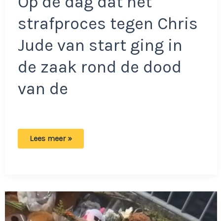
Op de dag dat het
strafproces tegen Chris
Jude van start ging in
de zaak rond de dood
van de
Argwaan
Lees meer »
over
crowdfunding
na
overlijden
Lisa:
Waar
is
die
500.000
euro