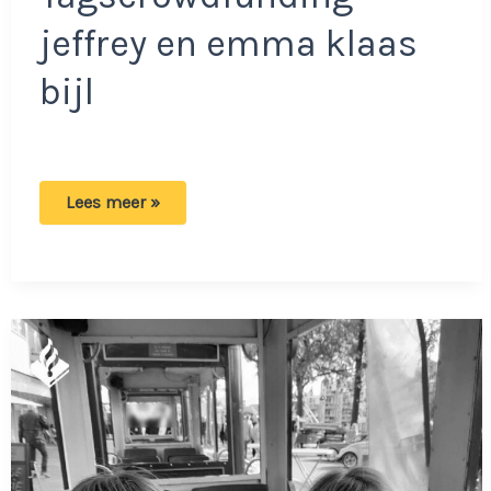
jeffrey en emma klaas
bijl
Crowdfunding
Lees meer »
voor
uitvaart
Jeffrey
en
Emma:
Ontzettend
veel
geld
opgehaald!