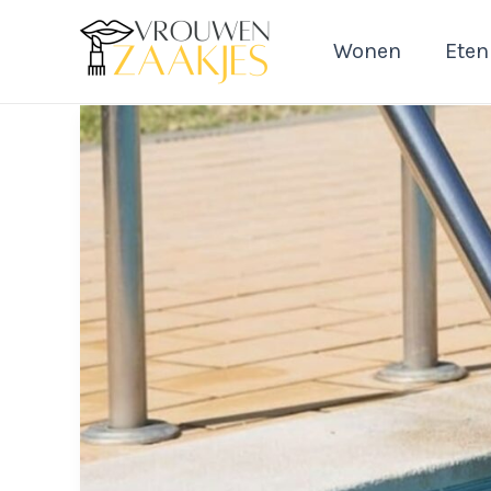
Ga
naar
Wonen
Eten
de
inhoud