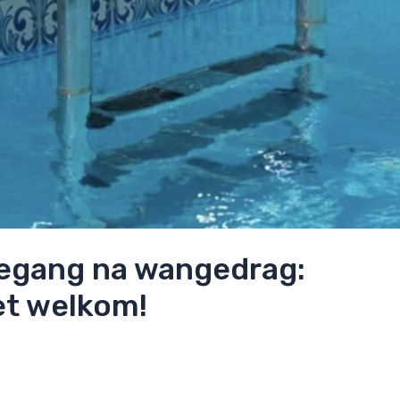
egang na wangedrag:
et welkom!