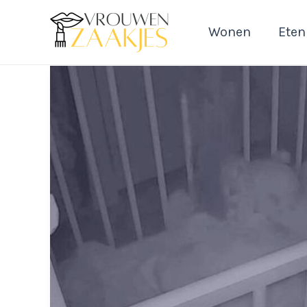
Ga
naar
Wonen
Eten
de
inhoud