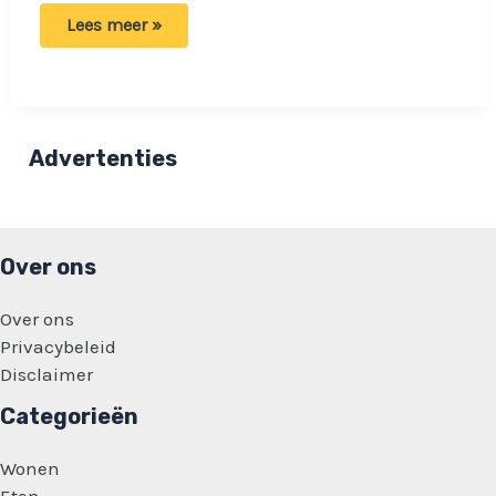
Mart
Lees meer »
Hoogkamer
over
zijn
stille
verdriet:
‘Die
is
Advertenties
me
nog
nooit
beantwoord’
Over ons
Over ons
Privacybeleid
Disclaimer
Categorieën
Wonen