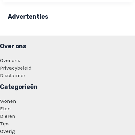
‘Als
het
zou
Advertenties
uitlekken
is
het
heel
erg
groot
Over ons
nieuws’
Over ons
Privacybeleid
Disclaimer
Categorieën
Wonen
Eten
Dieren
Tips
Overig