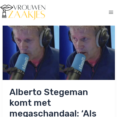
Ga
naar
de
Ma
inhoud
Me
Alberto Stegeman
komt met
megaschandaal: ‘Als