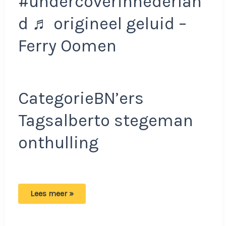
#undercoverinnederlan
d ♬ origineel geluid –
Ferry Oomen
CategorieBN’ers
Tagsalberto stegeman
onthulling
Alberto
Lees meer »
Stegeman
komt
met
megaschandaal: