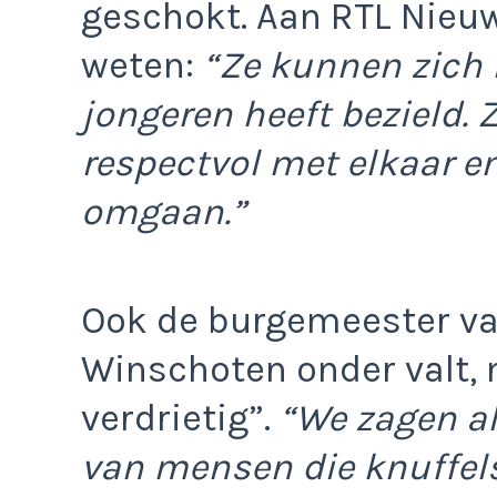
geschokt. Aan RTL Nieu
weten:
“Ze kunnen zich n
jongeren heeft bezield.
respectvol met elkaar e
omgaan.”
Ook de burgemeester v
Winschoten onder valt,
verdrietig”.
“We zagen al
van mensen die knuffels