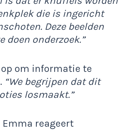
 is dat er knuffels worden
kplek die is ingericht
nschoten. Deze beelden
we doen onderzoek.”
 op om informatie te
.
“We begrijpen dat dit
oties losmaakt.”
en Emma reageert