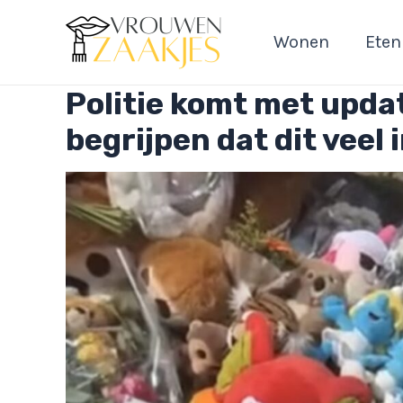
Ga
naar
Wonen
Eten
de
inhoud
Politie komt met updat
begrijpen dat dit veel