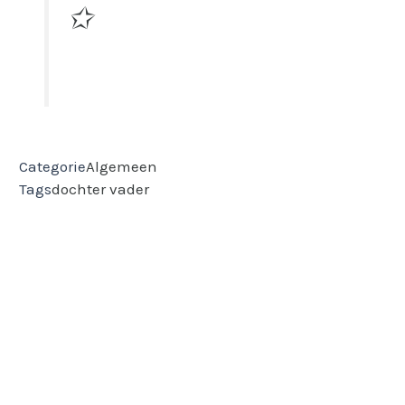
✩
Categorie
Algemeen
Tags
dochter
vader