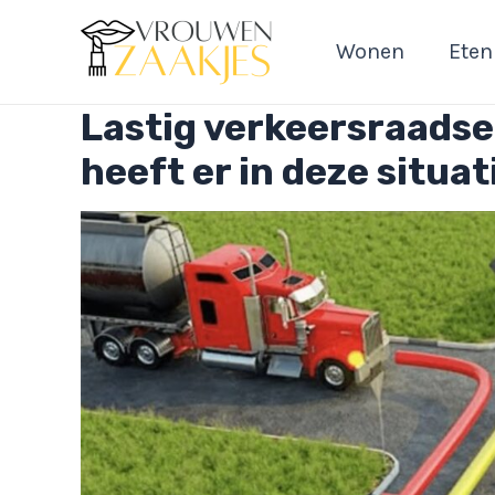
Ga
naar
Wonen
Eten
de
inhoud
Lastig verkeersraadsel
heeft er in deze situa