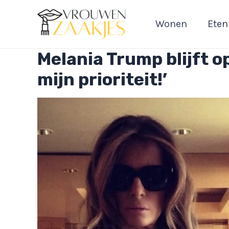
Ga
naar
Wonen
Eten
de
inhoud
Melania Trump blijft o
mijn prioriteit!’