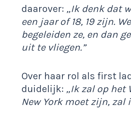
daarover:
„Ik denk dat 
een jaar of 18, 19 zijn. W
begeleiden ze, en dan g
uit te vliegen.”
Over haar rol als first l
duidelijk:
„Ik zal op het 
New York moet zijn, zal i