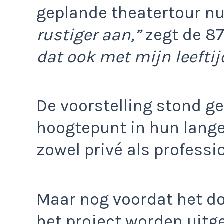
geplande theatertour nu
rustiger aan,”
zegt de 87
dat ook met mijn leeftij
De voorstelling stond g
hoogtepunt in hun lange
zowel privé als professi
Maar nog voordat het d
het project worden uitges