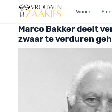
Ga
naar
Wonen
Eten
de
inhoud
Marco Bakker deelt ver
zwaar te verduren geh