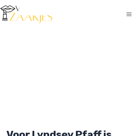
Ga
naar
de
Ma
inhoud
Me
Voor Lyndsey Pfaff is